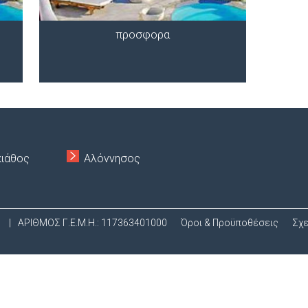
Ο
προσφορα
Ύ
κιάθος
Αλόννησος
.
|
ΑΡΙΘΜΟΣ Γ.Ε.Μ.Η.: 117363401000
Όροι & Προϋποθέσεις
Σχε