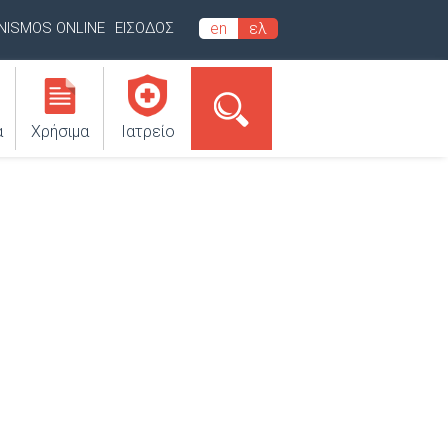
INISMOS ONLINE
ΕΙΣΟΔΟΣ
en
ελ
α
Χρήσιμα
Ιατρείο
LIA APARTMENTS -
Υ ΝΙΚΗ
 Σκόπελος